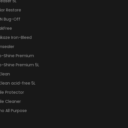
easer 5L
ior Restore
IN Bug-Off
akFree
kaze Iron-Bleed
msealer
p-Shine Premium
p-Shine Premium 5L
Clean
lean acid-free 5L
ile Protector
ile Cleaner
ho All Purpose