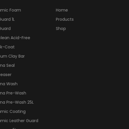
amic Foam
Home
Guard 1L
Products
Guard
Shop
lean Acid-Free
ck-Coat
ium Clay Bar
na Seal
reaser
ana Wash
ana Pre-Wash
ana Pre-Wash 25L
amic Coating
amic Leather Guard